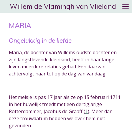
Willem de Vlamingh van Vlieland
Ga
direct
naar
MARIA
de
hoofdinhoud
Ongelukkig in de liefde
Maria, de dochter van Willems oudste dochter en
zijn langstlevende kleinkind, heeft in haar lange
leven meerdere relaties gehad. Eén daarvan
achtervolgt haar tot op de dag van vandaag.
Het meisje is pas 17 jaar als ze op 15 februari 1711
in het huwelijk treedt met een dertigjarige
Rotterdammer, Jacobus de Graaff (
1
)
. Meer dan
deze trouwdatum hebben we over hem niet
gevonden
…