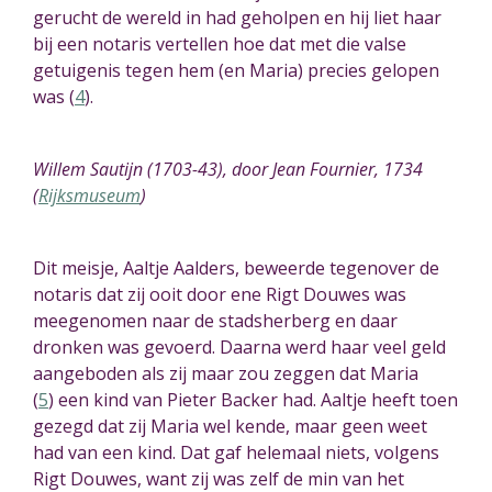
gerucht de wereld in h
ad
geholpen en hij l
ie
t haar
bij een notaris vertell
en hoe dat met die valse
getuigenis tegen hem (en Maria) precies gelopen
was (
4
)
.
Willem Sautijn (1703-43), door Jean Fournier, 1734
(
Rijksmuseum
)
Dit meisje, Aaltje Aalders, beweer
de tegenover de
notaris
dat zij ooit door ene Rigt Douwes wa
s
meegenomen naar de stadsherberg en daar
dronken was gevoerd. Daarna werd haar veel geld
aangeboden als zij maar zou zeggen dat Maria
(
5
)
een kind van Pieter Backer had. Aaltje heeft toen
gezegd dat zij Maria wel kende, maar geen weet
had van een kind. Dat gaf helemaal niets, volgens
Rigt Douwes, want zij was zelf de min van het