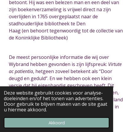
betoont. Hij was een belezen man en een deel van
zijn boekenverzameling is vrijwel direct na zijn
overlijden in 1765 overgeplaatst naar de
stadhouderlijke bibliotheek te Den
Haag
(en
behoort tegenwoordig tot de collectie van
de Koninklijke Bibliotheek)
De meest persoonlijke informatie die wij over
Wybrand hebben gevonden is zijn lijfspreuk:
Virtute
ac patientia
, hetgeen zoveel betekent als “Door
deugd en geduld”. En we hebben ook een klein
versje dat hij eigenhandig geschreven heeft. Dit
gedichtje is bedoeld voor Adriaan van der Mieden,
Deze website gebruikt cookies voor analyse-
doeleinden en/of het tonen van advertenties.
die raadsheer en president van het Hof van Holland
Door gebruik te blijven maken van de site gaat
was. Het versje bestaat uit slechts vier regeltjes in
u hiermee akkoord.
het Latijn:
Akkoord