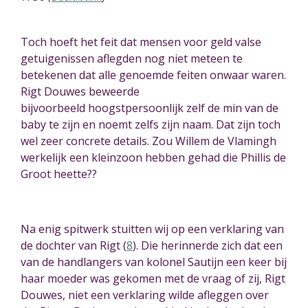
Toch hoeft het feit dat mensen voor geld valse
getuigenissen afleg
d
en nog niet meteen te
betekenen dat alle genoemde feiten onwaar
waren
.
Rigt Douwes beweer
de
bijvoorbeeld
hoogstpersoonlijk zelf de min van de
baby te zijn en noemt zelfs zijn naam. Dat zijn toch
wel zeer concrete details. Zou Willem de Vlamingh
werkelijk een kleinzoon hebben gehad die Phillis de
Groot heette??
Na enig spitwerk stuitten wij op een verklaring van
de dochter van Rigt (
8
)
. Die herinner
de
zich dat een
van de handlangers van kolonel Sautijn een keer bij
haar moeder
wa
s gekomen met de vraag of zij, Rigt
Douwes, niet een verklaring wilde afleggen over