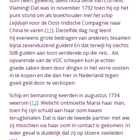
som heeft geleend, deels nota bene van Cornelis
Vlaming! Dat was in november 1732 toen hij op het
punt stond om als boekhouder
met het schip
Leijduijn
voor de Oost-Indische Compagnie naar
China te varen (
11
)
. Diezelfde dag nog leent
hij
eveneens
grote bedragen van anderen, tesamen
bijna zevenduizend gulden! En dat terwijl hij slechts
508 gulden aan loon verdiende op die reis… Als
opvarende van de VOC schepen kon je echter
goede zaken doen door dingen in het verre oosten
in te kopen en die dan hier in Nederland tegen
goed geld door te verkopen.
Schip en bemanning keerden in augustus 1734
weerom (
12
)
. Wellicht ontmoette Maria haar man,
toen hij zijn schuld aan haar oom kwam
terugbetalen. Dat is dan de tweede partner met wie
zij misschien via haar oom in contact is gekomen. In
ieder geval is duidelijk dat zij op stoere zeelieden