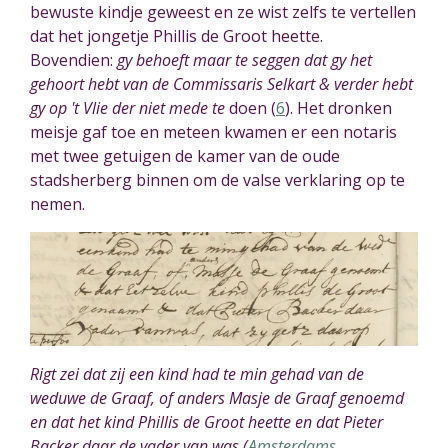
bewuste kindje geweest en ze w
is
t zelfs te vertellen
dat het jongetje Phillis de Groot heette.
Bovendien:
gy behoeft maar te seggen dat gy het
gehoort hebt van de Commissaris Selkart & verder hebt
gy op 't Vlie der niet mede te
doen
(
6
). Het dronken
meisje gaf toe en meteen kwamen er een notaris
met twee getuigen de kamer van de oude
stadsherberg binnen om de valse verklaring op te
nemen.
Rigt zei dat zij een kind had te min gehad van de
weduwe de Graaf, of anders Masje de Graaf genoemd
en dat het kind Phillis de Groot heette en dat Pieter
Backer daar de vader van was (
Amsterdams