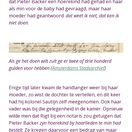
dat Pieter Backer een hoerekind had gehad en haar
als min voor de baby had gevraagd, maar haar
moeder had geantwoord:
dat weet ik niet, dat ken ik
niet doen
.
Als ge het doen wilt zult ge er twee of drie honderd
gulden voor hebben (
Amsterdams Stadsarchief
)
Enige tijd later kwam de handlanger weer bij haar
moeder, zo w
is
t de dochter te vertellen, en dit keer
had hij kolonel Sautijn zelf meegenomen. Ook haar
vader was bij die gelegenheid in de kamer. Opnieuw
wilde men dat Rigt bij een notaris zou getuigen dat
Pieter Backer
zyn hoerekind by haarlieden te min had
bestelt
. Ze kr
e
gen daarvoor een bedrag van maar