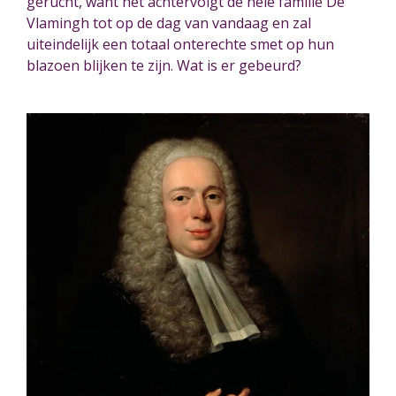
gerucht, want het achtervolgt de hele familie De
Vlamingh
tot op de dag van vandaag
en zal
uiteindelijk een totaal onterechte smet op hun
blazoen blijken te zijn. Wat is er gebeurd?