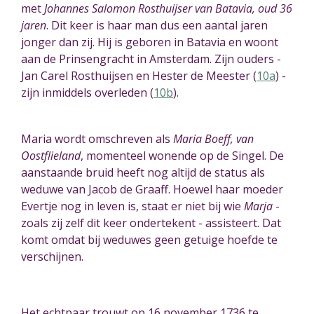
met
Johannes Salomon Rosthuijser van Batavia, oud 36
jaren
.
Dit keer is haar man dus een aantal jaren
jonger dan zij. Hij is geboren in Batavia en woont
aan de Prinsengracht in Amsterdam. Zijn ouders -
Jan Carel Rosthuijsen en Hester de Meester (
10a
) -
zijn inmiddels overleden (
10b
).
Maria wordt omschreven als
Maria Boeff, van
Oostflieland
, momenteel wonende op de Singel. De
aanstaande bruid heeft nog altijd de status als
weduwe van Jacob de Graaff. Hoewel haar moeder
Evertje nog in leven is, staat er niet bij wie
Marja
-
zoals zij zelf dit keer ondertekent - assisteert. Dat
komt omdat bij weduwes geen getuige hoefde te
verschijnen.
Het echtpaar trouwt op 16 november 1736 te