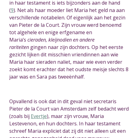
in haar testament is iets bijzonders aan de hand
(
9
).
Net als haar moeder l
ie
t Maria het geld na aan
verschillende notabelen. Of eigenlijk aan het gezin
van Pieter de la Court. Zijn vrouw w
e
rd benoemd
tot algehele en enige erfgename en
Maria’s
cieraden, kleijnodien en andere
rariteiten
g
inge
n naar zijn dochters. Op het eerste
gezicht lijken dit misschien vriendinnen aan wie
Maria haar sieraden nal
ie
t, maar wie even verder
zoekt komt erachter dat het oudste meisje slechts 8
jaar
wa
s en Sara pas tweeënhalf.
Opvallend is ook dat in dit geval niet secretaris
Pieter de la Court van Amsterdam zelf bedacht w
e
rd
(zoals bij
Evertje
), maar zijn vrouw, Maria
Lestevenon, en hun dochters. In haar testament
schr
eef
Maria expliciet dat zij dit niet alleen uit een