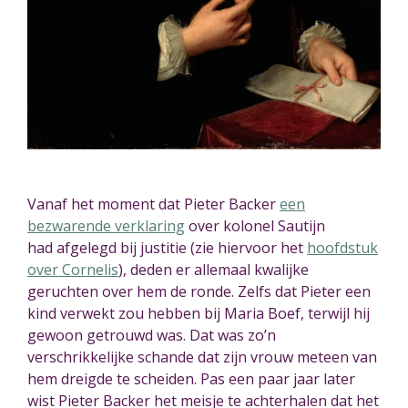
Vanaf het moment dat Pieter Backer
een
bezwarende verklaring
over kolonel Sautijn
h
ad
afgelegd bij justitie (zie hiervoor het
hoofdstuk
over Cornelis
), d
ed
en er allemaal kwalijke
geruchten over hem de ronde. Zelfs dat Pieter een
kind verwekt zou hebben bij Maria Boef, terwijl hij
gewoon getrouwd
wa
s. Dat was zo’n
verschrikkelijke schande dat zijn vrouw
meteen
van
hem dreigde te scheiden. Pas een paar jaar later
w
is
t Pieter Backer het meisje te achterhalen dat het