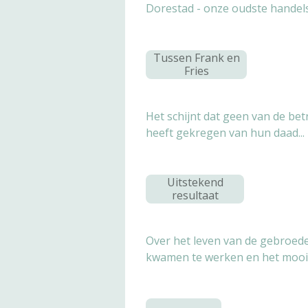
Dorestad - onze oudste handels
Tussen Frank en
Fries
Het schijnt dat geen van de be
heeft gekregen van hun daad...
Uitstekend
resultaat
Over het leven van de gebroede
kwamen te werken en het mooist