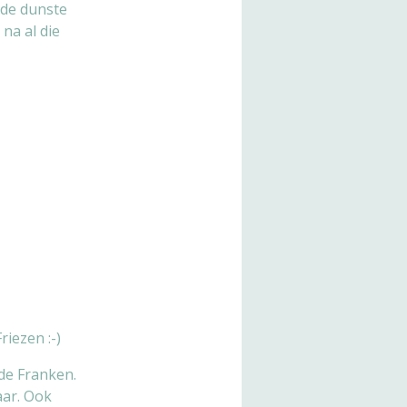
 de dunste
na al die
iezen :-)
de Franken.
aar. Ook