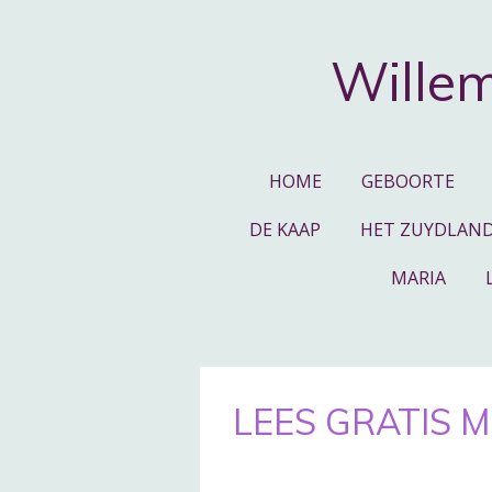
Ga
direct
Willem
naar
de
hoofdinhoud
HOME
GEBOORTE
DE KAAP
HET ZUYDLAN
MARIA
LEES GRATIS 