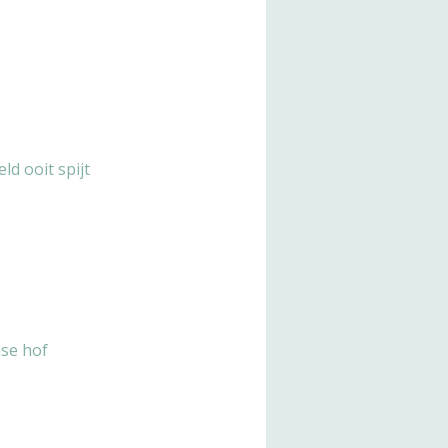
d ooit spijt
nse hof