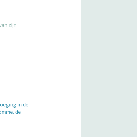
van zijn
toeging in de
Somme, de