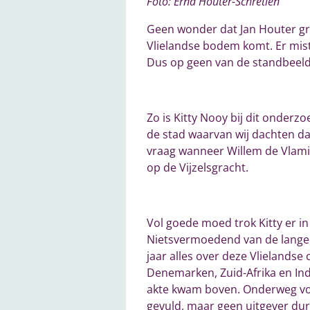
Foto: Erna Houter-Schretlen
Geen wonder dat Jan Houter graa
Vlielandse bodem komt. Er mist
Dus op geen van de standbeelde
Zo is Kitty Nooy bij dit onderz
de stad waarvan wij dachten da
vraag wanneer Willem de Vlamin
op de Vijzelsgracht.
Vol goede moed trok Kitty er i
Nietsvermoedend van de lange, 
jaar alles over deze Vlielands
Denemarken, Zuid-Afrika en In
akte kwam boven. Onderweg von
gevuld, maar geen uitgever dur