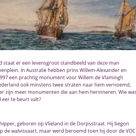
d staat er een levensgroot standbeeld van deze man
avenplein
.
In Australië hebben prins Willem-Alexander en
1997 een prachtig monument voor Willem de Vlamingh
 Nederland ook minstens twee straten naar hem vernoemd,
r er zijn meer monumenten die aan hem herinneren. Wie wa
 eer te beurt valt?
ipper, geboren op Vlieland in de Dorpsstraat. Hij begon
op de walvisvaart, maar werd beroemd toen hij door de VOC