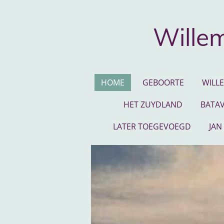
Ga
direct
Willem
naar
de
hoofdinhoud
HOME
GEBOORTE
WILL
HET ZUYDLAND
BATAV
LATER TOEGEVOEGD
JAN