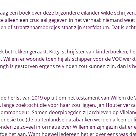
g een boek over deze bijzondere eilander wilde schrijven, d
e alleen een cruciaal gegeven in het verhaal: niemand weet
n of straatznaambordjes staat zijn sterfdatum. Dat is echt
oek betrokken geraakt. Kitty, schrijfster van kinderboeken, h
t Willem er woonde toen hij als schipper voor de VOC werkt
gh is gestorven ergens te vinden zou kunnen zijn, dan is he
n de herfst van 2019 op uit om het testament van Willem de 
lange zoektocht die vóór haar zou liggen. Jan Houter verza
e commandeur. Samen doorploegden zij archieven op Vlielan
donesië toe (de buitenlandse databanken werden alleen onl
den ze zoveel informatie over Willem en zijn gezin dat er
fde het aan. Want hoewel iedereen het er over eens was da