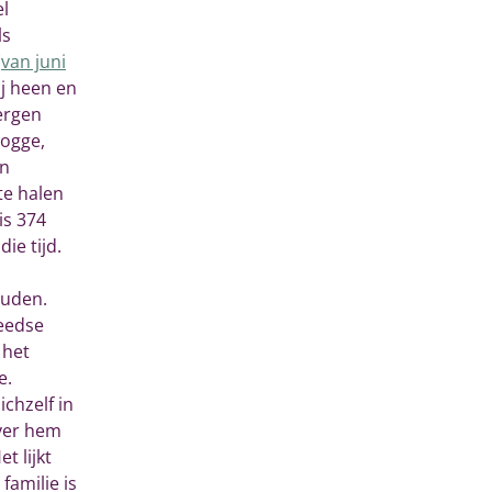
el
ls
(
van juni
ij heen en
ergen
rogge,
in
te halen
is 374
ie tijd.
ouden.
eedse
 het
e.
chzelf in
ver hem
 lijkt
familie is