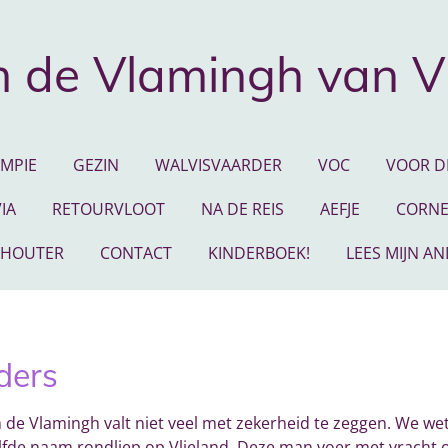
 de Vlamingh van V
EMPIE
GEZIN
WALVISVAARDER
VOC
VOOR DE
IA
RETOURVLOOT
NA DE REIS
AEFJE
CORNE
 HOUTER
CONTACT
KINDERBOEK!
LEES MIJN A
ders
de Vlamingh valt niet veel met zekerheid te zeggen. We wete
fde naam rondliep op Vlieland. Deze man voer met vracht 