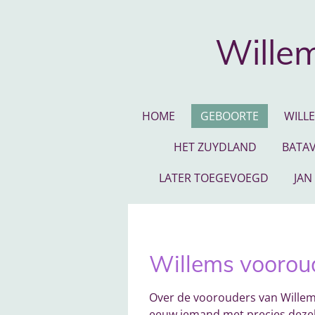
Ga
direct
Willem
naar
de
hoofdinhoud
HOME
GEBOORTE
WILL
HET ZUYDLAND
BATAV
LATER TOEGEVOEGD
JAN
Willems voorou
Over de voorouders van Willem 
eeuw iemand met precies dezel