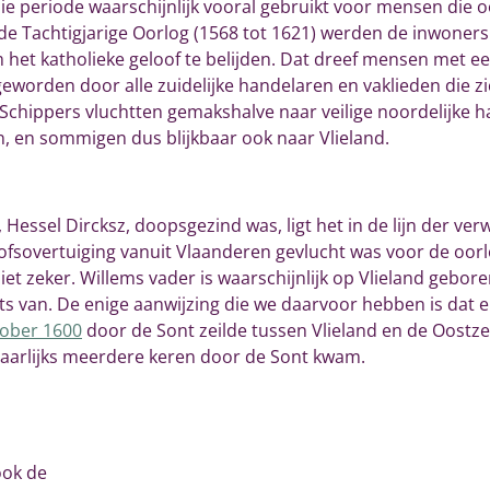
ie periode waarschijnlijk vooral gebruikt voor mensen die o
n de Tachtigjarige Oorlog (1568 tot 1621) werden de inwone
t katholieke geloof te belijden. Dat dreef mensen met een
worden door alle zuidelijke handelaren en vaklieden die zic
 Schippers vluchtten gemakshalve naar veilige noordelijke h
, en sommigen dus blijkbaar ook naar Vlieland.
Hessel Dircksz, doopsgezind was, ligt het in de lijn der ve
ofsovertuiging vanuit Vlaanderen gevlucht was voor de oo
iet zeker. Willems vader is waarschijnlijk op Vlieland geboren
s van. De enige aanwijzing die we daarvoor hebben is dat e
tober 1600
door de Sont zeilde tussen Vlieland en de Oostze
aarlijks meerdere keren door de Sont kwam.
ook de