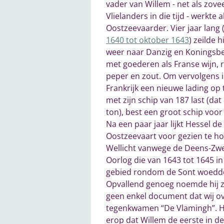
vader van Willem - net als zove
Vlielanders in die tijd - werkte a
Oostzeevaarder. Vier jaar lang 
1640 tot oktober 1643
) zeilde h
weer naar Danzig en Koningsb
met goederen als Franse wijn, 
peper en zout. Om vervolgens 
Frankrijk een nieuwe lading op 
met zijn schip van 187 last (dat 
ton), best een groot schip voor d
Na een paar jaar lijkt Hessel de
Oostzeevaart voor gezien te h
Wellicht vanwege de Deens-Zw
Oorlog die van 1643 tot 1645 in
gebied rondom de Sont woedd
Opvallend genoeg noemde hij zi
geen enkel document dat wij o
tegenkwamen “De Vlamingh”. Het
erop dat Willem de eerste in de 