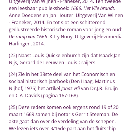
Uitgeverij Van Wijnen - Franeker, 2014. Ten tweede
een leesbaar publieksboek:
1666. Het Vlie brandt
.
Anne Doedens en Jan Houter. Uitgeverij Van Wijnen
- Franeker, 2014. En tot slot een schitterend
geïllustreerde historische roman voor jong en oud:
De ramp van 1666
. Kitty Nooy. Uitgeverij Flevomedia
Harlingen, 2014.
(23) Naast Louis Quickelenburch zijn dat Isaack Jan
Nijs, Gerard de Leeuw en Louis Craijers.
(24)
Zie in het 38ste deel van het Economisch en
sociaal historisch jaarboek (Den Haag, Martinus
Nijhof, 1975) het artikel
Jonas vrij
van Dr.J.R. Bruijn
en C.A. Davids (pagina 167-168).
(25)
Deze reders komen ook ergens rond 19 of 20
maart 1669 samen bij notaris Gerrit Steeman. De
akte gaat dan over de verdeling van de schepen.
We lezen iets over 3/16de part aan het fluitschip