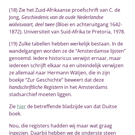
(18)
Zie het Zuid-Afrikaanse proefschrift van C. de
Jong,
Geschiedenis van de oude Nederlandse
walvisvaart
, deel twee
(Bloei en achteruitgang 1642-
1872). Universiteit van Suid-Afrika te Pretoria, 1978.
(19) Zulke tabellen hebben werkelijk bestaan. In de
wandelgangen worden ze de “Amsterdamse lijsten”
genoemd. Iedere historicus verwijst ernaar, maar
iedereen schrijft elkaar na en uiteindelijk verwijzen
ze allemaal naar Hermann Wätjen, die in zijn
boekje “Zur Geschichte” beweert dat deze
handschriftliche Registern
in het Amsterdams
stadsarchief moeten liggen.
Zie
hier
de betreffende bladzijde van dat Duitse
boek.
Nou, die registers hadden wij maar wat graag
ingezien. Daarbij hebben we de onderste steen