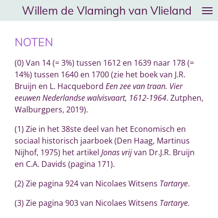
Willem de Vlamingh van Vlieland
Ga
direct
naar
NOTEN
de
hoofdinhoud
(0) Van 14 (= 3%) tussen 1612 en 1639 naar 178 (=
14%) tussen 1640 en 1700 (zie het boek van J.R.
Bruijn en L. Hacquebord
Een zee van traan. Vier
eeuwen Nederlandse walvisvaart, 1612-1964
. Zutphen,
Walburgpers, 2019).
(1) Zie in het 38ste deel van het Economisch en
sociaal historisch jaarboek (Den Haag, Martinus
Nijhof, 1975) het artikel
Jonas vrij
van Dr.J.R. Bruijn
en C.A. Davids (pagina 171).
(2) Zie pagina 924 van Nicolaes Witsens
Tartarye
.
(3) Zie pagina 903 van Nicolaes Witsens
Tartarye.