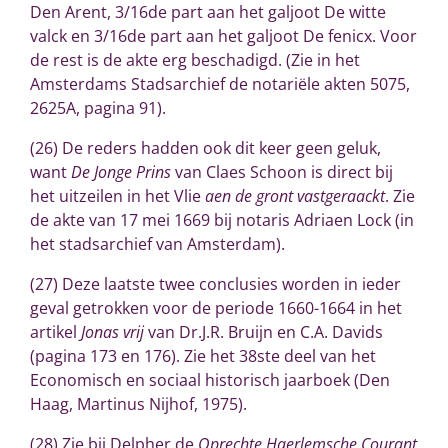
Den Arent
, 3/16de part aan het galjoot
De witte
valck
en 3/16de part aan het galjoot
De fenicx
. Voor
de rest is de akte erg beschadigd. (Zie in het
Amsterdams Stadsarchief de notariële akten 5075,
2625A, pagina 91).
(26)
De reders hadden ook dit keer geen geluk,
want
De Jonge Prins
van Claes Schoon is direct bij
het uitzeilen in het Vlie
aen de gront vastgeraackt
. Zie
de akte van 17 mei 1669 bij notaris Adriaen Lock (in
het stadsarchief van Amsterdam).
(27)
Deze laatste twee conclusies worden in ieder
geval getrokken voor de periode 1660-1664 in het
artikel
Jonas vrij
van Dr.J.R. Bruijn en C.A. Davids
(pagina 173 en 176). Zie het 38ste deel van het
Economisch en sociaal historisch jaarboek (Den
Haag, Martinus Nijhof, 1975).
(28) Zie bij Delpher de
Oprechte Haerlemsche Courant