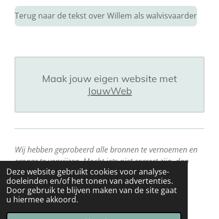
Terug naar de tekst over Willem als walvisvaarder
Maak jouw eigen website met
JouwWeb
Wij hebben geprobeerd alle bronnen te vernoemen en
ernaar te verwijzen. Mocht iets niet correct zijn, dan
Deze website gebruikt cookies voor analyse-
passen wij dat graag aan!
doeleinden en/of het tonen van advertenties.
Door gebruik te blijven maken van de site gaat
u hiermee akkoord.
© 2023 - 2026 WillemdeVlamingh
Powered by
JouwWeb