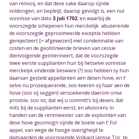
van renvoij
, en dat dese sake daarop sijnde
voldongen, en bepleijt, daarop gevolgt is, een nul
vonnisse van dato
3 juli 1702
, en waarbij de
voorszegde schepenen hun merckelijk abuserende
de voorszegde geproximeerde exceptie hebben
gerejecteert [= afgewezen] met condemnatie
van
costen en de geobtineerde
brieven van cessie
dienvolgende geinterineert
, dat de voorszegde
twee eerste supplianten hun bij hetselve vonnisse
merckelyk vindende besware (?) soo hebben sy hun
daarvan gesteld appellanten aen desen hove, en t’
selve nu prosequerende, soo keeren sij haar aen de
hove (soo sij seggen) versoekende daerom onse
provisie
, soo ist, dat wij u committ’s bij desen, dat
mits bij de supplianten eerst, en alvoorens in
handen van de rentmeester van de explointen van
dese hove geconsign sijnde de boete van t’ Fol
appel, van wege de hooge overigheijd te
dagvaarden de voornoemde Volkard Jansse Tor, te