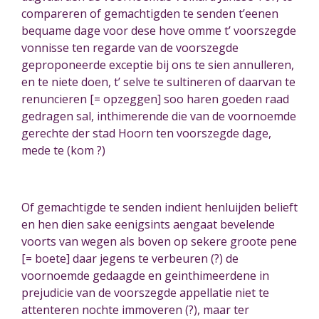
compareren of gemachtigden te senden t’eenen
bequame dage voor dese hove omme t’ voorszegde
vonnisse ten regarde
van de voorszegde
geproponeerde exceptie bij ons te sien annulleren
,
en te niete doen, t’ selve te sultineren of daarvan te
renuncieren [= opzeggen] soo haren goeden raad
gedragen sal, inthimerende
die van de voornoemde
gerechte der stad Hoorn ten voorszegde dage,
mede te (kom ?)
Of gemachtigde te senden indient henluijden belieft
en hen dien sake eenigsints aengaat bevelende
voorts van wegen als boven op sekere groote pene
[= boete] daar jegens te verbeuren (?) de
voornoemde gedaagde en geinthimeerdene in
prejudicie van de voorszegde appellatie niet te
attenteren
nochte immoveren (?), maar ter