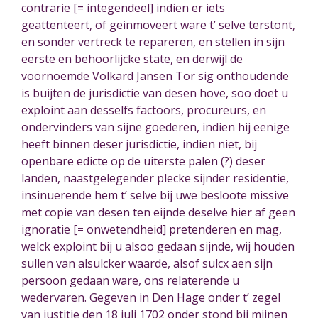
contrarie [= integendeel] indien er iets
geattenteert, of geinmoveert ware t’ selve terstont,
en sonder vertreck te repareren, en stellen in sijn
eerste en behoorlijcke state, en derwijl de
voornoemde Volkard Jansen Tor sig onthoudende
is buijten de jurisdictie van desen hove, soo doet u
exploint aan desselfs factoors, procureurs, en
ondervinders van sijne goederen, indien hij eenige
heeft binnen deser jurisdictie, indien niet, bij
openbare edicte op de uiterste palen (?) deser
landen, naastgelegender plecke sijnder residentie,
insinuerende hem t’ selve bij uwe besloote missive
met copie van desen ten eijnde deselve hier af geen
ignoratie [= onwetendheid] pretenderen en mag,
welck exploint bij u alsoo gedaan sijnde, wij houden
sullen van alsulcker waarde, alsof sulcx aen sijn
persoon gedaan ware, ons relaterende u
wedervaren. Gegeven in Den Hage onder t’ zegel
van justitie den 18 juli 1702 onder stond bij mijnen