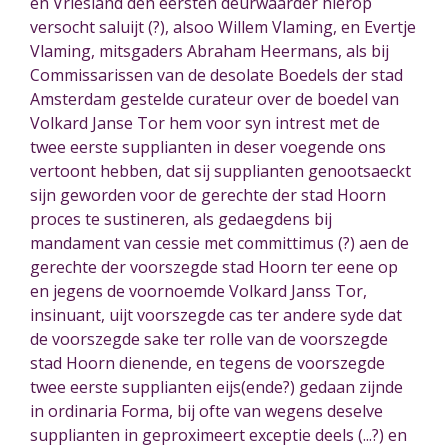
en Vriesland den eersten deurwaarder hierop
versocht saluijt (?), alsoo Willem Vlaming, en Evertje
Vlaming, mitsgaders Abraham Heermans, als bij
Commissarissen van de desolate Boedels der stad
Amsterdam gestelde curateur over de boedel van
Volkard Janse Tor hem voor syn intrest met de
twee eerste supplianten in deser voegende ons
vertoont hebben, dat sij supplianten genootsaeckt
sijn geworden voor de gerechte der stad Hoorn
proces te sustineren
, als gedaegdens bij
mandament van cessie
met committimus (?) aen de
gerechte der voorszegde stad Hoorn ter eene op
en jegens de voornoemde Volkard Janss Tor,
insinuant, uijt voorszegde cas ter andere syde dat
de voorszegde sake ter rolle van de voorszegde
stad Hoorn dienende, en tegens de voorszegde
twee eerste supplianten eijs(ende?) gedaan zijnde
in ordinaria Forma, bij ofte van wegens deselve
supplianten in geproximeert exceptie deels (...?) en