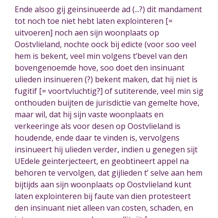
Ende alsoo gij geinsinueerde ad (...?) dit mandament
tot noch toe niet hebt laten explointeren [=
uitvoeren] noch aen sijn woonplaats op
Oostvlieland, nochte oock bij edicte
(voor soo veel
hem is bekent, veel min volgens t’bevel van den
bovengenoemde hove, soo doet den insinuant
ulieden insinueren (?) bekent maken, dat hij niet is
fugitif [= voortvluchtig?] of sutiterende, veel min sig
onthouden buijten de jurisdictie van gemelte hove,
maar wil, dat hij sijn vaste woonplaats en
verkeeringe als voor desen op Oostvlieland is
houdende, ende daar te vinden is, vervolgens
insinueert hij ulieden verder, indien u genegen sijt
UEdele geinterjecteert, en geobtineert appel na
behoren te vervolgen, dat gijlieden t’ selve aan hem
bijtijds aan sijn woonplaats op Oostvlieland kunt
laten explointeren bij faute van dien protesteert
den insinuant niet alleen van costen, schaden, en