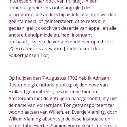
interessen, maar oock van nulliteijt [= een
onbenulligheid/ iets onbelangrijks] des
proceduren, die anders bij uEdele mochten werden
geëntameert
, of geïntersteert, of te reets sijn
gedaan, gelijck oock van desertie van appel, en alle
andere behulpmiddelen, hem insinuant
oorbaarlijckst sijnde versoekende hier op u bcort
(?) en categoris antwoord [ondertekent door:
Folkert Jansen Tor]
Op huijden den 7 Augustus 1702 heb ik Adriaan
Rustenburgh, notaris publicq, bij den hove van
Holland geatmitteert, residerende binnen
Amsterdam met de getuijgen naargenoemt, my uyt
de name van Volcert Jans Tor getransporteert ter
woonplaatsen van Willem, en Evertje Vlaming, doch
Willem Vlaming absent sijnde dese insinuatie en
protestatie Evertje Vlaming voorgelesen (en na sijn